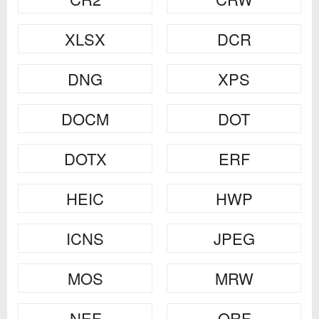
XLSX
DCR
DNG
XPS
DOCM
DOT
DOTX
ERF
HEIC
HWP
ICNS
JPEG
MOS
MRW
NEF
ORF