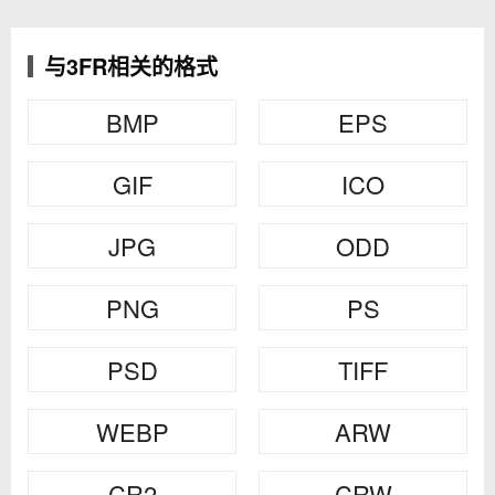
与3FR相关的格式
BMP
EPS
GIF
ICO
JPG
ODD
PNG
PS
PSD
TIFF
WEBP
ARW
CR2
CRW