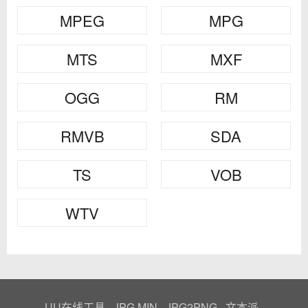
MPEG
MPG
MTS
MXF
OGG
RM
RMVB
SDA
TS
VOB
WTV
UU在线工具
JPG MIN
JPG2PNG
文本派