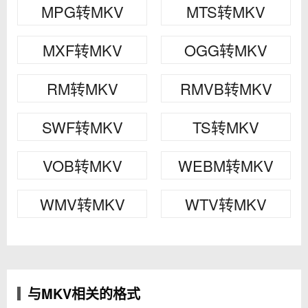
MPG转MKV
MTS转MKV
MXF转MKV
OGG转MKV
RM转MKV
RMVB转MKV
SWF转MKV
TS转MKV
VOB转MKV
WEBM转MKV
WMV转MKV
WTV转MKV
与MKV相关的格式