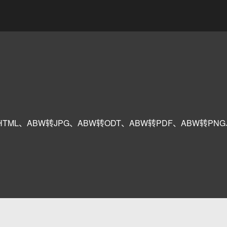
TML、ABW转JPG、ABW转ODT、ABW转PDF、ABW转PN