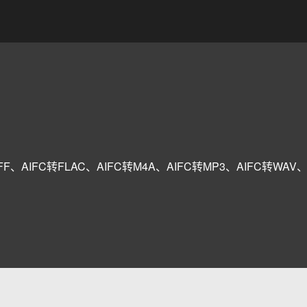
IFF、AIFC转FLAC、AIFC转M4A、AIFC转MP3、AIFC转W