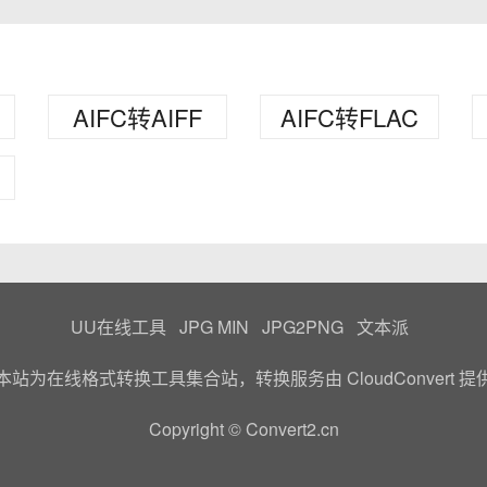
AIFC转AIFF
AIFC转FLAC
UU在线工具
JPG MIN
JPG2PNG
文本派
本站为在线格式转换工具集合站，转换服务由
CloudConvert
提
Copyright © Convert2.cn