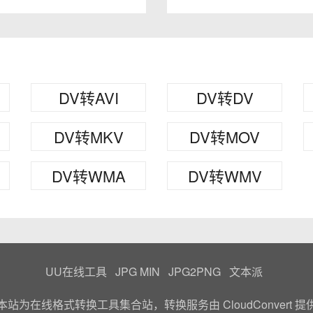
DV转AVI
DV转DV
DV转MKV
DV转MOV
DV转WMA
DV转WMV
UU在线工具
JPG MIN
JPG2PNG
文本派
本站为在线格式转换工具集合站，转换服务由
CloudConvert
提