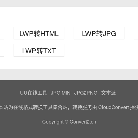
LWP转HTML
LWP转JPG
LWP转TXT
UU在线工具
JPG MIN
JPG2PNG
文本派
本站为在线格式转换工具集合站，转换服务由
CloudConvert
提
Copyright © Convert2.cn