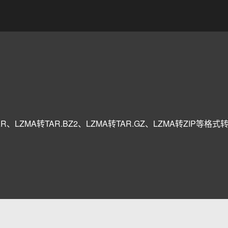
。
、LZMA转TAR.BZ2、LZMA转TAR.GZ、LZMA转ZIP等格式