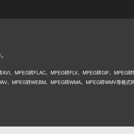
件。
AVI、MPEG转FLAC、MPEG转FLV、MPEG转GIF、MPEG
转WAV、MPEG转WEBM、MPEG转WMA、MPEG转WMV等格式