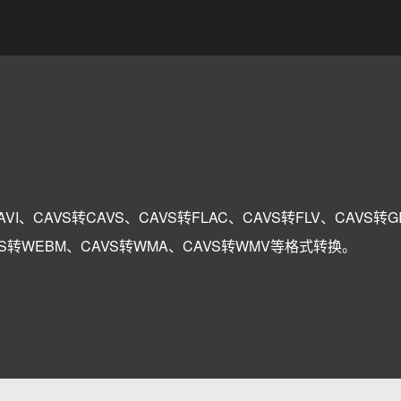
。
VI、CAVS转CAVS、CAVS转FLAC、CAVS转FLV、CAVS转G
AVS转WEBM、CAVS转WMA、CAVS转WMV等格式转换。